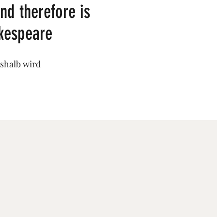
nd therefore is
akespeare
eshalb wird