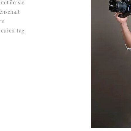
it ihr sie
enschaft
ern
e euren Tag