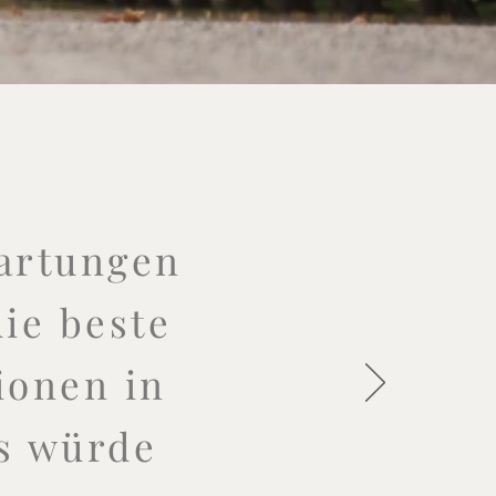
artungen
ie beste
ionen in
ls würde