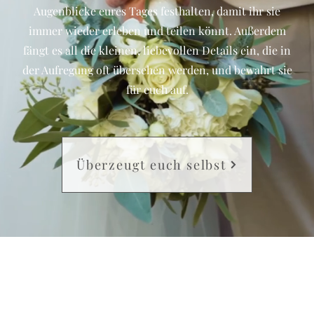
Augenblicke eures Tages festhalten, damit ihr sie
immer wieder erleben und teilen könnt. Außerdem
fängt es all die kleinen, liebevollen Details ein, die in
der Aufregung oft übersehen werden, und bewahrt sie
für euch auf.
Überzeugt euch selbst