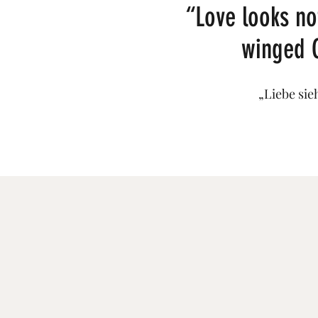
“Love looks not
winged C
„Liebe sie