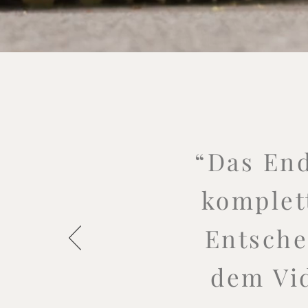
“Das En
komplet
Entsche
dem Vid