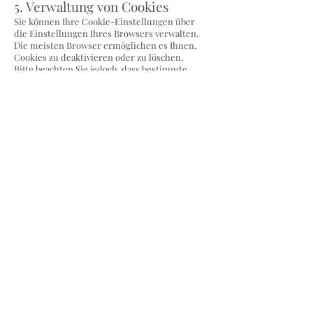
5. Verwaltung von Cookies
Sie können Ihre Cookie-Einstellungen über
die Einstellungen Ihres Browsers verwalten.
Die meisten Browser ermöglichen es Ihnen,
Cookies zu deaktivieren oder zu löschen.
Bitte beachten Sie jedoch, dass bestimmte
Funktionen unserer Webseite
möglicherweise nicht richtig funktionieren,
wenn Sie Cookies deaktivieren.
6. Ihre Einwilligung
Indem Sie unsere Webseite nutzen und die
Cookie-Einstellungen auf unserer Webseite
akzeptieren, stimmen Sie der Verwendung
von Cookies gemäß dieser Richtlinie zu. Sie
können Ihre Einwilligung jederzeit
widerrufen, indem Sie die Cookie-
Einstellungen in Ihrem Browser anpassen.
7. Änderungen an dieser
Cookie-Richtlinie
Wir behalten uns das Recht vor, diese
Cookie-Richtlinie jederzeit zu ändern. Alle
Änderungen werden auf dieser Seite