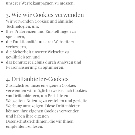
unserer Werbekampagnen zu messen.
3. Wie wir Cookies verwenden
Wir verwenden Cookies und ähnliche
Technologien, um:
Ihre Präferenzen und Einstellungen zu
speichern,
die Funktionalität unserer Webseite zu
verbessern,
die Sicherheit unserer Webseite zu
gewährleisten und
das Benutzererlebnis durch Analysen und
Personalisierung zu optimieren.
4. Drittanbieter-Cookies
Zusätzlich zu unseren eigenen Cookies
verwenden wir möglicherweise auch Cookies
von Drittanbietern, um Berichte zur
Webseiten-Nutzung zu erstellen und gezielte
Werbung anzuzeigen. Diese Drittanbieter
können ihre eigenen Cookies verwenden
und haben ihre eigenen
Datenschutzrichtlinien, die wir Ihnen
empfehlen, zu lesen.